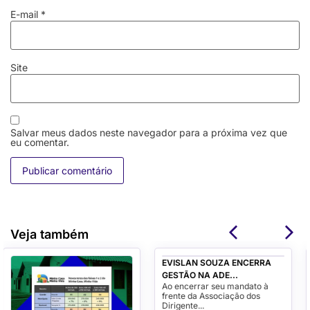
E-mail
*
Site
Salvar meus dados neste navegador para a próxima vez que
eu comentar.
Veja também
EVISLAN SOUZA ENCERRA
CASA SERGIPANA: ADEMI-SE
GESTÃO NA ADE...
EXALTA A L...
Ao encerrar seu mandato à
Sergipe vive um novo
frente da Associação dos
momento para a habitação de
Dirigente...
interesse s...