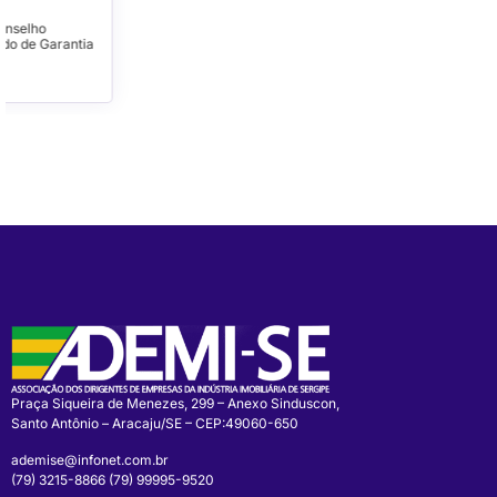
EXALTA A L...
Sergipe vive um novo
momento para a habitação de
interesse s...
LER MAIS
Praça Siqueira de Menezes, 299 – Anexo Sinduscon,
Santo Antônio – Aracaju/SE – CEP:49060-650
ademise@infonet.com.br
(79) 3215-8866 (79) 99995-9520