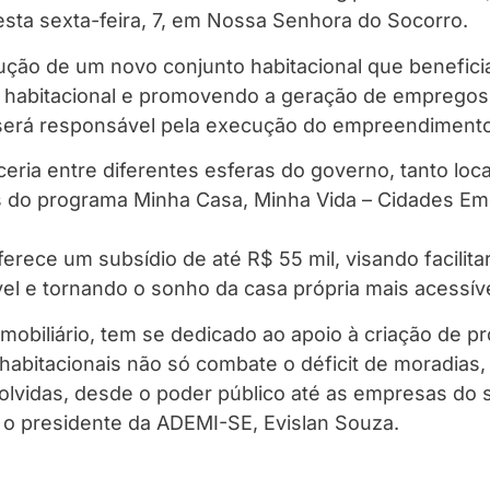
esta sexta-feira, 7, em Nossa Senhora do Socorro.
ução de um novo conjunto habitacional que beneficia
t habitacional e promovendo a geração de empregos e
 será responsável pela execução do empreendimento
eria entre diferentes esferas do governo, tanto loc
os do programa Minha Casa, Minha Vida – Cidades E
ferece um subsídio de até R$ 55 mil, visando facilit
vel e tornando o sonho da casa própria mais acessíve
mobiliário, tem se dedicado ao apoio à criação de 
habitacionais não só combate o déficit de moradias
olvidas, desde o poder público até as empresas do s
 o presidente da ADEMI-SE, Evislan Souza.